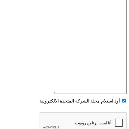
Q8 e-tron
Q8
أرونا
ارونا الجديدة
ابيزا الجديدة
أتيكا
أوكتافيا
سوبيرب
انياك الجديدة
أود استلام مجلة الشركة المتحدة الالكترونية
فابيا
كودياك
تيجوان