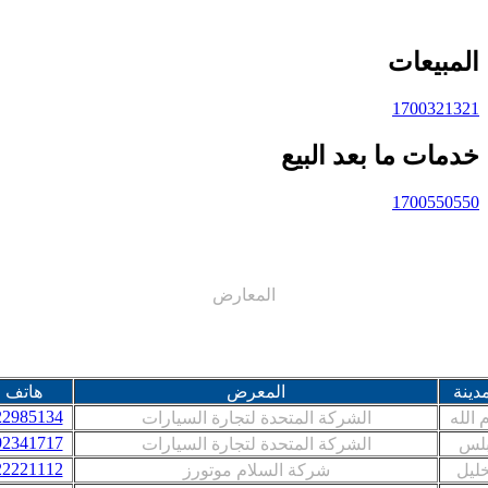
النشرة الاخبارية
تقويم الفعاليات
☰
مبيعات
اتصل بنا
موقعنا
1700321
☰
المتجر الإلكتروني
مات ما بعد البيع
☰
1700550
المعارض
ar
en
ة
المعرض
هاتف
022985134
ه
الشركة المتحدة لتجارة السيارات
092341717
الشركة المتحدة لتجارة السيارات
022221112
شركة السلام موتورز