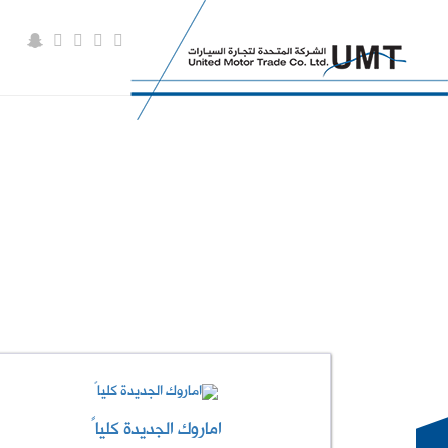
أماروك
اماروك الجديدة كلياً