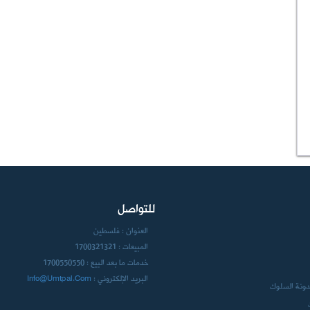
للتواصل
العنوان :
فلسطين
المبيعات :
1700321321
خدمات ما بعد البيع :
1700550550
البريد الإلكتروني :
Info@umtpal.com
مدونة السلوك