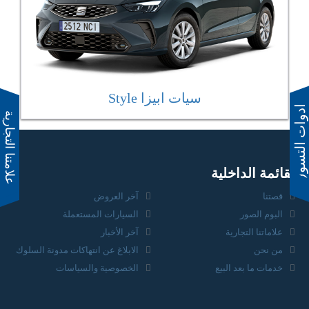
سيات ابيزا Style
ادوات التسوق
القائمة الداخلية
قصتنا
آخر العروض
البوم الصور
السيارات المستعملة
علاماتنا التجارية
آخر الأخبار
من نحن
الابلاغ عن انتهاكات مدونة السلوك
خدمات ما بعد البيع
الخصوصية والسياسات