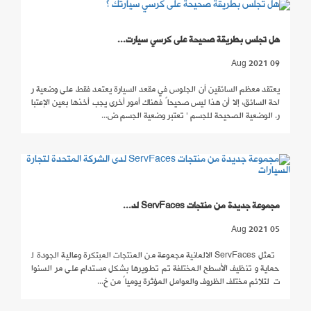
هل تجلس بطريقة صحيحة على كرسي سيارت...
09 Aug 2021
يعتقد معظم السائقين أن الجلوس في مقعد السيارة يعتمد فقط على وضعية ر
احة السائق، إلا أن هذا ليس صحيحاً فهناك أمور أخرى يجب أخذها بعين الإعتبا
ر. الوضعية الصحيحة للجسم ' تعتبر وضعية الجسم ض...
مجموعة جديدة من منتجات ServFaces لد...
05 Aug 2021
تمثل ServFaces الالمانية مجموعة من المنتجات المبتكرة وعالية الجودة ل
حماية و تنظيف الأسطح المختلفة تم تطويرها بشكل مستدام على مر السنوا
ت لتلائم مختلف الظروف والعوامل المؤثرة يومياً من خ...