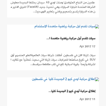
عقدين من النجاح المتواصل! وصلت اودي A3 سيدان بحلتها الجديدة معارض
الشركة المتحدة لتجارة السيارات وهي تحديث جديد (Facelift) للجيل الاخير م
ن هذه السيارة يتسم بتصميم رياضي بتعابير اقوى،حيث...
سيات تقدم أول مركبة رياضية متعددة ا...
17 Apr 2017
سيات إتيكا الان في فلسطين. أطلقت شركة سيات العالميةالعام المنصرم أول
SUV في تاريخ صناعتها للمركبات، سيات إتيكا التي سميت تماشياً مع تقاليد ا
لشركة وتيمناً بقرية اسبانية تقع في قلب مقاطعة سرقسط...
إطلاق مركبة أودي كيو 2 الجديدة كليا...
11 Apr 2017