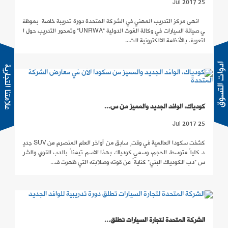
25 Jul 2017
انهى مركز التدريب المهني في الشركة المتحدة دورة تدريبة خاصة بموظف
ي صيانة السيارات في وكالة الغوث الدولية "UNRWA" وتمحور التدريب حول ا
لتعريف بالأنظمة الالكترونية الت...
دوات التسوق
كودياك، الوافد الجديد والمميز من س...
25 Jul 2017
كشفت سكودا العالمية في وقتٍ سابق من أواخر العام المنصرم عن SUV جدي
د كلياً متوسط الحجم، وسمي كودياك بهذا الاسم تيمناً بالدب القوي والشر
س "دب الكودياك البني" كنايةً عن قوته وصلابته التي ظهرت ف...
الشركة المتحدة لتجارة السيارات تطلق...