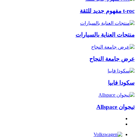
t-roc مفهوم جديد للثقة
منتجات العناية بالسيارات
عرض جامعة النجاح
سكودا فابيا
تيجوان Allspace