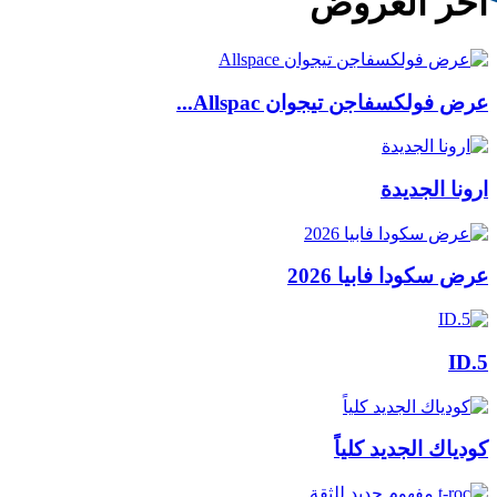
آخر العروض
عرض فولكسفاجن تيجوان Allspac...
ارونا الجديدة
عرض سكودا فابيا 2026
ID.5
كودياك الجديد كلياً