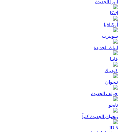
ابيزا الجديدة
أتيكا
أوكتافيا
سوبيرب
انياك الجديدة
فابيا
كودياك
تيجوان
جولف الجديدة
تايجو
تيجوان الجديدة كلياً
ID.5