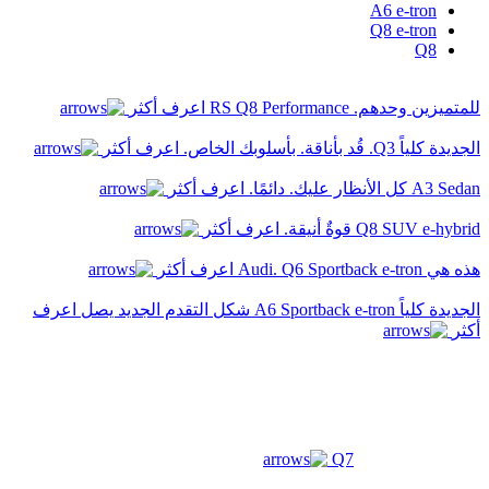
A6 e-tron
Q8 e-tron
Q8 e-tron
Q8
Q8
أرونا
للمتميزين وحدهم.
RS Q8 Performance
اعرف أكثر
الجديدة كلياً Q3.
ارونا الجديدة
قُد بأناقة. بأسلوبك الخاص.
اعرف أكثر
A3 Sedan
كل الأنظار عليك. دائمًا.
اعرف أكثر
ابيزا الجديدة
Q8 SUV e-hybrid
قوةٌ أنيقة.
اعرف أكثر
أتيكا
هذه هي Audi.
Q6 Sportback e-tron
اعرف أكثر
أوكتافيا
الجديدة كلياً A6 Sportback e-tron
شكل التقدم الجديد يصل
اعرف
سوبيرب
أكثر
انياك الجديدة
فابيا
كودياك
Q7
تيجوان