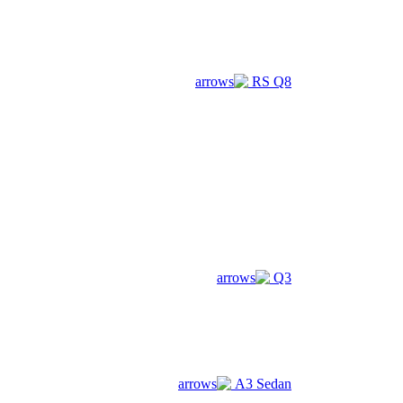
جولف الجديدة
تايجو
RS Q8
تيجوان الجديدة كلياً
ID.5
خدمات ما بعد البيع
ورشة الصيانة والتصليحات العامة
ورشة التجليس والدهان
القطع الاصلية
القطع الإقتصادية
Service plus
تعديلات ABT
الجولة الافتراضية
Q3
زيوت المحركات الأصلية
منتجات JLM
☰
الأخبار والوسائط المتعددة
الأخبار
ألبوم الصور
A3 Sedan
الفيديو