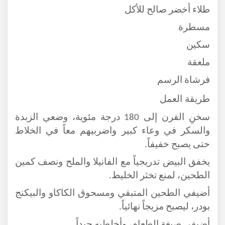
طلاء أخضر صالح للأكل
مسطرة
سكين
ملعقة
فرشاة الرسم
طريقة العمل
سخنِ الفرن إلى 180 درجة مئوية، وضعي الزبدة
والسكر في وعاء كبير واضربيهم معاً في الخلاط
حتى يصبح خفيفاً.
يخفق البيض تدريجياً مع الفانيلا والملح ونصف كمين
الطحين، لمنع تخثر الخليط.
أضيفي الطحين المتبقي ومسحوق الكاكاو والبيكنج
بودر، ليصبح مزيجاً نهائياً.
أضيفي صبغة الطعام، وأخلطيه جيداً.