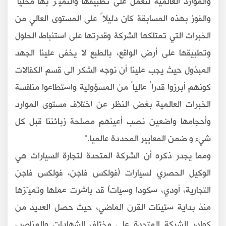
والموارد العالمية لنعمل على تطبيقها والتميّز بها محلياً
والفوز بهذه المسابقة كان دليلاً على المستوى العالي من
الخبرات التي تمتلكها الشركة وقدرتها على استنباط الحلول
وتطبيقها على أرض الواقع، بالطبع لا يخفى علينا الجهد
المبذول حيث يجب علينا أن نوجه الشكر الى قسم الكفالات
كونهم أبرزوا قدراً عالياً من المسؤولية واستطاعوا منافسة
الخبرات العالمية بغض النظر عن اختلاف مستوى الموارد
وأحجامها واضعين نصب أعينهم مصلحة زبائننا قبل كل
شيء و ضمن المعايير المحددة عالميا
".
ومما يجدر ذكره أن الشركة المتحدة لتجارة السيارات هي
الوكيل الحصري لسيارات (فولكس فاجن، فولكس فاجن
التجارية، أودي، سكودا وسيات) قد باشرت عملها وتميّزها
منذ بداية ستينات القرن الماضي، حيث حصل العديد من
كوادر الشركة المتحدة على مختلف الشهادات والمناصب