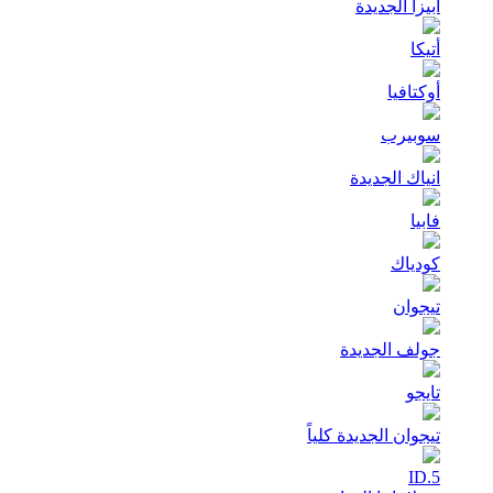
ابيزا الجديدة
أتيكا
أوكتافيا
سوبيرب
انياك الجديدة
فابيا
كودياك
تيجوان
جولف الجديدة
تايجو
تيجوان الجديدة كلياً
ID.5