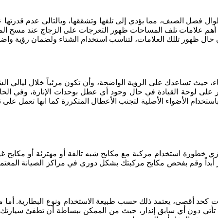
طوال فصل الصيف، مما يؤدي إلى تلفها وتشققها، وبالتالي عدم قدرتها 
أهم علامات تلف المساحات ظهور التعرجات على الزجاج عند مسح المياه
ي حال ظهور تللك العلامات، لتناسب استخدام الشتاء ولضمان رؤية واضحة
، حيث تساعدك على الرؤية الواضحة، وأن تكون مرئياً خلال ليالي الشت
لى لوحة القيادة في حال وجود أي عطل بوحدات الإنارة، وفي الحالات 
باستخدام الأضواء الأصلية لتجنب الأعطال المتكررة كما انها تعمل على 
طورة استخدام مركبة مع مكابح شبه تالفة أو مهترئة أو مكابح غير أص
أبداً وقم بفحص مكابح مركبتك بشكل دوري في مراكز الصيانة المعتمدة 
 كحد أقصى، يعتمد ذلك حسب طبيعة الاستخدام ونوع البطارية. أما ما 
ة تأتي دون أي سابق إنذار، حيث من الممكن ببساطة أن تطفئ سيارتك 