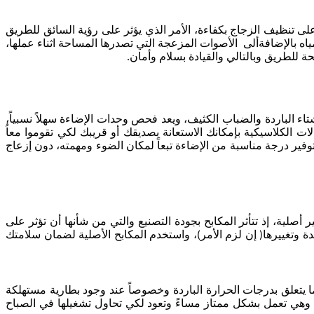
على تنظيف الزجاج بكفاءة، الأمر الذي يؤثر على رؤية السائق للطريق
 بالإضافةألى الأصوات المزعجة التي تصدرها المساحة اثناء عملها،
 للطريق وبالتالي والقيادة بسلام وأمان.
اء الباردة والضباب الكثيف، ويعد فحص وحدات الإضاءة سهلاً نسبياً،
الكلاسيكية بإمكانك الاستعانة بصديقك أو قريبك لكي تقوموا معاُ
توفير درجة مناسبة من الإضاءة تبعاً لمكان الضوء ومهمته، دون إزعاج
لية، إذ تتأثر المكابح بجودة التصنيع والتي من شأنها أن تؤثر على
وتغييرها( إن لزم الأمر)، واستخدم المكابح الأصلية لضمان سلامتك
يتعلق بدرجات الحرارة الباردة وخصوصاً عند وجود بطارية مستهلكة
وهي تعمل بشكل ممتاز مساءً وتعود لكي تحاول تشغيلها في الصباح