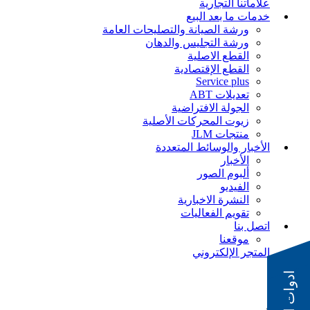
علاماتنا التجارية
خدمات ما بعد البيع
ورشة الصيانة والتصليحات العامة
ورشة التجليس والدهان
القطع الاصلية
القطع الإقتصادية
Service plus
تعديلات ABT
الجولة الافتراضية
زيوت المحركات الأصلية
منتجات JLM
الأخبار والوسائط المتعددة
الأخبار
ألبوم الصور
الفيديو
النشرة الاخبارية
تقويم الفعاليات
اتصل بنا
موقعنا
المتجر الإلكتروني
الأخبار