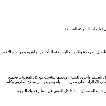
ى تعليمات الشركة المصنعة.
اصيل الموجزة والأدوات البسيطة، للتأكد من جاهزية بعض هذه الأمور
ت مخصصة لفصل الصيف وأخرى للشتاء، وبعضها يتناسب مع كل الفصول، فجميع
ة على الإطارات على تصريف المياه وتفريغها من سطح الطريق وكلما
يمكنك فحص عمق الإطارات بنفسك عن طريق وضع عملة معدنية في إحدى تجاويف العجل،فإذا كان عمق الفرزات أكثر من 2 ملم، فإن إطاراتك بحالة ممتازة أما إذا قل العمق عن 1 ملم فعليك التوجه