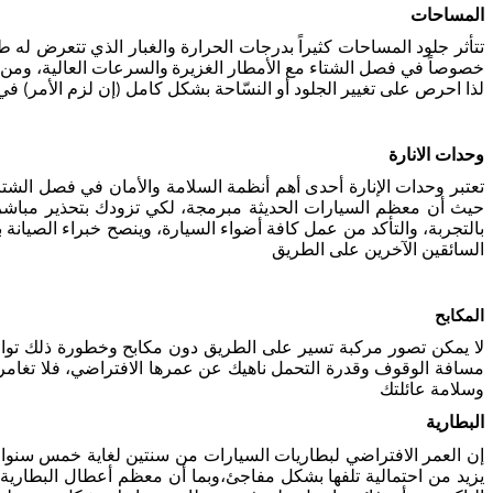
المساحات
تتأثر جلود المساحات كثيراً بدرجات الحرارة والغبار الذي تتعرض له 
خصوصاً في فصل الشتاء مع الأمطار الغزيرة
والسرعات العالية، ومن 
لذا احرص على تغيير الجلود أو النسّاحة بشكل كامل (إن لزم الأمر) ف
وحدات الانارة
تعتبر وحدات الإنارة أحدى أهم أنظمة السلامة والأمان في فصل الشتاء
حيث أن معظم السيارات الحديثة مبرمجة، لكي تزودك بتحذير مباشر ع
بالتجربة، والتأكد من عمل كافة أضواء السيارة، وينصح خبراء الصيانة 
السائقين الآخرين على الطريق
المكابح
لا يمكن تصور مركبة تسير على الطريق دون مكابح وخطورة ذلك توازي خ
مسافة الوقوف وقدرة التحمل ناهيك عن عمرها الافتراضي، فلا تغامر 
وسلامة عائلتك
البطارية
إن العمر الافتراضي لبطاريات السيارات من سنتين لغاية خمس سنوات
يزيد من احتمالية تلفها بشكل مفاجئ،وبما أن معظم أعطال البطاري