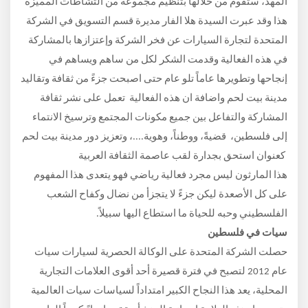
المهد، ستقوم من خلالها بتنظيم مجموعة من التشاطات المميزة
هذا وقد عبرت السيدة هلا الفار مديرة قسم التسويق في الشركة
المتحدة لتجارة السيارات عن فخر الشركة وإعتزازها بالمشاركة
في هذه الفعالية وقدمت الشكر لكل من ساهم ويساهم في
إنجاحها وتطويرها عاماً تلو عام حتى اصبحت جزءً من ثقافة وتقاليد
مدينة بيت لحم واضافة ان هذه الفعالية تعمل على
نشر ثقافة
المشاركة والتفاعل بين جميع مكونات المجتمع وترسيخ الانتماء
إلى فلسطين، قضيةً، ووطناً، وهوية....، وتعزيز دور مدينة بيت لحم
كعنوان استحق بجدارة لقب عاصمة الثقافة العربية
هذا المارثون ليس مجرد فعالية رياضي فهو يتعدى هذا المفهوم
على كل الأصعدة ليكن جزءً لا يتجزأ من نضال وكفاح الشعب
الفلسطيني وحبه للحياة ما استطاع اليها سبيلاً.
سيات في فلسطين
حصلت الشركة المتحدة على الوكالة الحصرية لسيارات سيات
عام 2012 لتصبح في فترة قصيرة أحد أقوى العلامات التجارية
المحلية، يعد هذا النجاح الكبير امتداداً لسياسات سيات العالمية