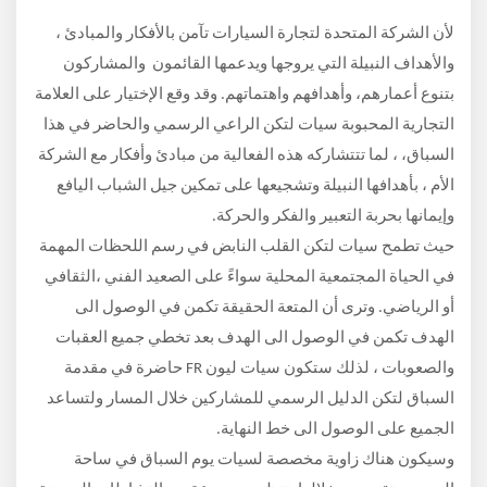
لأن الشركة المتحدة لتجارة السيارات تآمن بالأفكار والمبادئ ،
والأهداف النبيلة التي يروجها ويدعمها القائمون
والمشاركون
بتنوع أعمارهم، وأهدافهم واهتماتهم. وقد وقع الإختيار على العلامة
التجارية المحبوبة سيات لتكن الراعي الرسمي والحاضر في هذا
السباق،
، لما تتتشاركه هذه الفعالية من مبادئ وأفكار مع الشركة
الأم ، بأهدافها النبيلة وتشجيعها على تمكين جيل الشباب اليافع
وإيمانها بحربة التعبير والفكر والحركة
.
حيث تطمح سيات لتكن القلب النابض في رسم اللحظات المهمة
في الحياة المجتمعية المحلية سواءً على الصعيد الفني ،الثقافي
أو الرياضي. وترى أن المتعة الحقيقة تكمن في الوصول الى
الهدف
تكمن في الوصول الى الهدف بعد تخطي جميع العقبات
والصعوبات
، لذلك ستكون سيات ليون
FR
حاضرة في مقدمة
السباق لتكن الدليل الرسمي للمشاركين خلال المسار ولتساعد
الجميع على الوصول الى خط النهاية.
وسيكون هناك زاوية مخصصة لسيات يوم السباق في ساحة